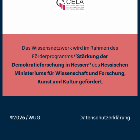
Das Wissensnetzwerk wird im Rahmen des
Förderprogramms
“Stärkung der
Demokratieforschung in Hessen”
des
Hessischen
Ministeriums für Wissenschaft und Forschung,
Kunst und Kultur gefördert
.
©
2026 / WUG
Datenschutzerklärung