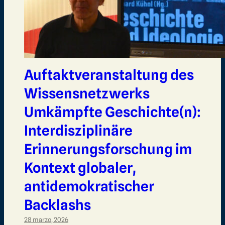
Auftaktveranstaltung des
Wissensnetzwerks
Umkämpfte Geschichte(n):
Interdisziplinäre
Erinnerungsforschung im
Kontext globaler,
antidemokratischer
Backlashs
28 marzo, 2026