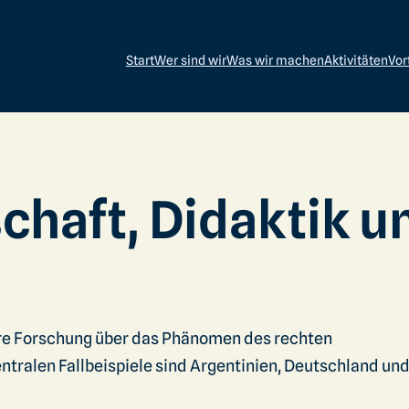
Start
Wer sind wir
Was wir machen
Aktivitäten
Vor
haft, Didaktik u
re Forschung über das Phänomen des rechten
ntralen Fallbeispiele sind Argentinien, Deutschland un