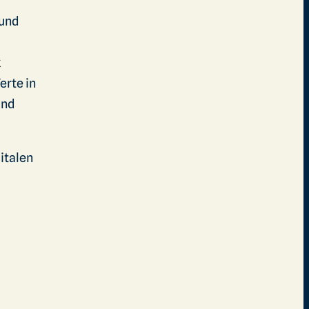
 und
k
erte in
und
italen