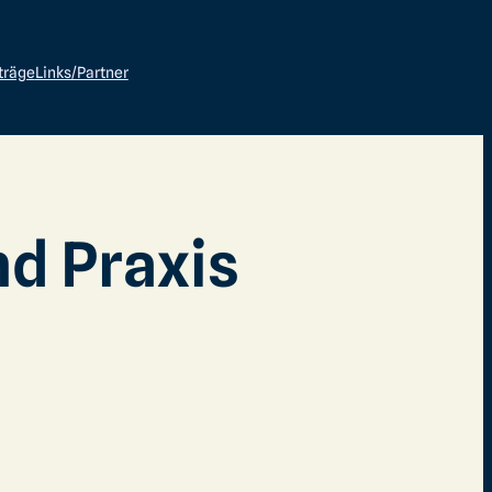
träge
Links/Partner
nd Praxis
d