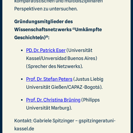
komparatistischen und multidisziplinären
Perspektiven zu untersuchen.
Gründungsmitglieder des
Wissenschaftsnetzwerks “Umkämpfte
Geschichte(n)”:
PD. Dr. Patrick Eser
(Universität
Kassel/Unversidad Buenos Aires)
(Sprecher des Netzwerks).
Prof. Dr. Stefan Peters
(Justus Liebig
Universität Gießen/CAPAZ-Bogotá).
Prof. Dr. Christina Brüning
(Philipps
Universität Marburg).
Kontakt: Gabriele Spitzinger – gspitzingeratuni-
kassel.de